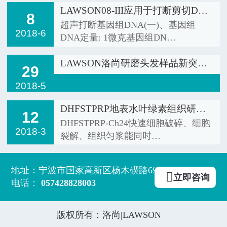
LAWSON08-III应用于打断剪切DNA基因…
8
超声打断基因组DNA(一)、基因组
2018-6
DNA定量: 1微克基因组DN…
LAWSON洛尚研磨头发样品新突破！快速…
29
2018-5
DHFSTPRP地表水叶绿素组织研磨器-Ch…
12
DHFSTPRP-Ch24快速细胞破碎、细胞
2018-3
裂解、组织匀浆能同时…
地址：宁波市国家高新区杨木碶路690号

立即咨询
电话：
057428828003
版权所有：洛尚|LAWSON