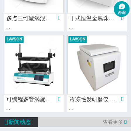
多点三维漩涡混匀仪 DMR-300 多点涡旋振荡器 Multi Reax

干式恒温金属珠浴箱/细胞复苏恒温器DHB-706

…
…
可编程多管涡旋振荡器 DHM-300T

冷冻毛发研磨仪 动物毛发研磨器DHFSTPRP-CL24

…
…

新闻动态
查看更多
