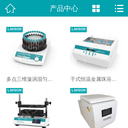



产品中心
网站首页

新闻动态
荣誉资质
视频中心
产品中心
多点三维漩涡混匀仪 DMR-300 多点涡旋振荡器 Multi Reax
干式恒温金属珠浴箱/细胞复苏恒温器DHB-706
案例展示
关于我们
联系方式