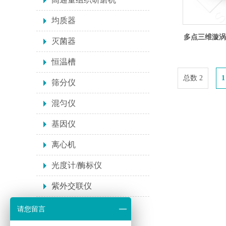
均质器
多点三维漩涡混
灭菌器
恒温槽
总数 2
1
筛分仪
混匀仪
基因仪
离心机
光度计/酶标仪
紫外交联仪
请您留言