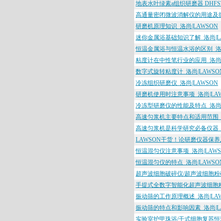
地表水叶绿素a组织研磨器 DHFSTP
高通量密闭微波消解仪的用途及微波
研磨机原理知识_洛尚|LAWSON
迷你金属浴基础知识了解_洛尚|L
恒温金属浴与恒温水浴的区别_洛尚
粘度计在中性笔行业的应用_洛尚|
数字式旋转粘度计_洛尚|LAWSO
冷冻组织研磨仪_洛尚|LAWSON
研磨机使用时注意事项_洛尚|LAW
冷冻型研磨仪的性能及特点_洛尚|
高速匀浆机主要特点和适用范围_洛
高速匀浆机是科学研究必备仪器_洛
LAWSON干货！论研磨仪器保养
恒温混匀仪注意事项_洛尚|LAWS
恒温混匀仪的特点_洛尚|LAWSO
超声波细胞破碎仪/超声波细胞粉碎
手提式全数字智能化超声波细胞粉碎机
振动筛的工作原理概述_洛尚|LAW
振动筛的特点和影响因素_洛尚|L
实验室护甲珠浴/干式细胞复苏恒温器,M720