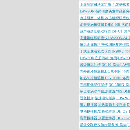
上海润家司法鉴定所-毛发研磨鉴定毒
LAWSON洛尚研磨头发样品新突
冷冻研磨一体机 冷冻组织研磨仪DHFS
多管漩涡振荡器 DHM-200_洛尚|
超声波超细振动筛DHSF-U1_洛尚
高通量组织研磨仪LAWSON-64_
恒温金属珠浴/干式细胞复苏恒温器DH
干式金属浴氮吹仪DHN200-2_洛尚
LAWSON注册商标_洛尚|LAWSO
超级恒温油槽,DC-10_洛尚|LAW
内外循环恒温槽,DC-0510N_洛尚|
加热制冷恒温槽,DC-1006N_洛尚|
高精度低温恒温槽,DC-0506N_洛
多点漩涡混匀仪,涡旋混匀仪,DMR-M20
脱色摇床,振荡混匀摇床,LDS-260
磁力搅拌器,加热型磁力搅拌器,DMS
电动搅拌机,实验搅拌器,DH-OS-12
悬臂搅拌器,顶置搅拌器,DH-OS-6
紫外交联仪实验步骤参考_洛尚|L