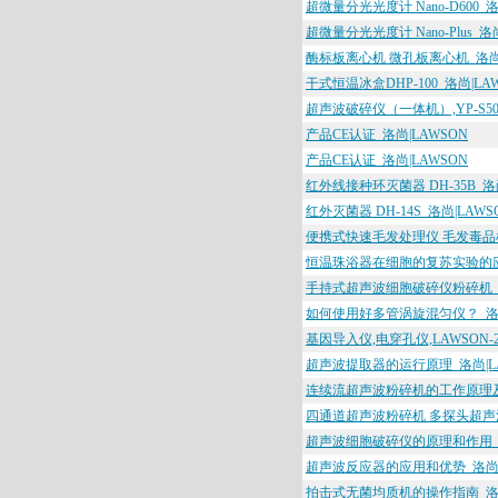
超微量分光光度计 Nano-D600_洛
超微量分光光度计 Nano-Plus_洛
酶标板离心机 微孔板离心机_洛尚|
干式恒温冰盒DHP-100_洛尚|LA
超声波破碎仪（一体机）,YP-S500
产品CE认证_洛尚|LAWSON
产品CE认证_洛尚|LAWSON
红外线接种环灭菌器 DH-35B_洛尚
红外灭菌器 DH-14S_洛尚|LAWS
便携式快速毛发处理仪 毛发毒品检测
恒温珠浴器在细胞的复苏实验的应用
手持式超声波细胞破碎仪粉碎机（触控
如何使用好多管涡旋混匀仪？_洛尚
基因导入仪,电穿孔仪,LAWSON-2
超声波提取器的运行原理_洛尚|L
连续流超声波粉碎机的工作原理及特
四通道超声波粉碎机 多探头超声波土壤
超声波细胞破碎仪的原理和作用_洛
超声波反应器的应用和优势_洛尚|
拍击式无菌均质机的操作指南_洛尚